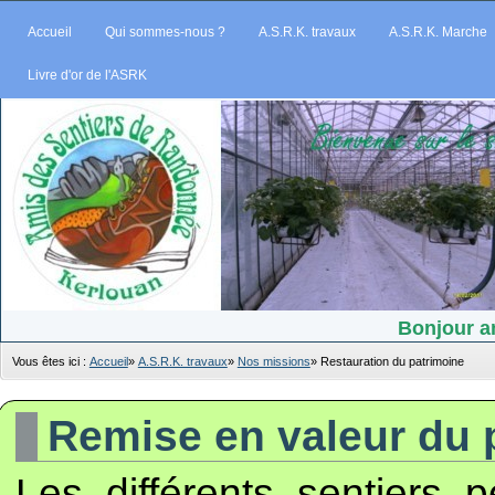
Accueil
Qui sommes-nous ?
A.S.R.K. travaux
A.S.R.K. Marche
Livre d'or de l'ASRK
Bonjour am
Vous êtes ici :
Accueil
»
A.S.R.K. travaux
»
Nos missions
»
Restauration du patrimoine
Remise en valeur du 
Les différents sentiers