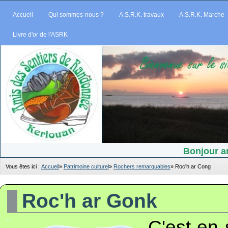
Accueil
Qui sommes-nous ?
A.S.R.K. travaux
A.S.R.K. Marche
Livre d'or de l'ASRK
Bonjour am
Vous êtes ici :
Accueil
»
Patrimoine culturel
»
Rochers remarquables
»
Roc'h ar Cong
Roc'h ar Gonk
C'est en 