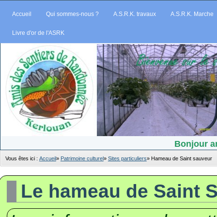
Accueil
Qui sommes-nous ?
A.S.R.K. travaux
A.S.R.K. Marche
Livre d'or de l'ASRK
Bonjour am
Vous êtes ici :
Accueil
»
Patrimoine culturel
»
Sites particuliers
»
Hameau de Saint sauveur
Le hameau de Saint 