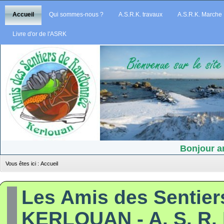
Accueil
Qui sommes-nous ?
A.S.R.K. travaux
A.S.R.K. Marche
Livre d'or de l'ASRK
Bonjour am
Vous êtes ici :
Accueil
Les Amis des Sentie
KERLOUAN - A. S. R. 