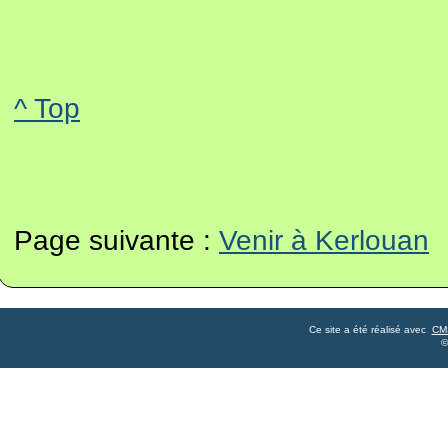
^ Top
Page suivante :
Venir à Kerlouan
Ce site a été réalisé avec
CM
©