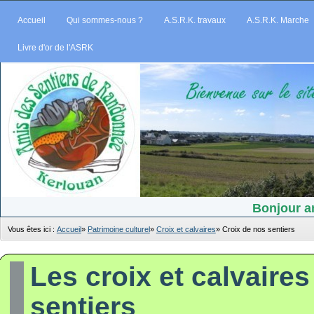
Accueil
Qui sommes-nous ?
A.S.R.K. travaux
A.S.R.K. Marche
Livre d'or de l'ASRK
Bonjour am
Vous êtes ici :
Accueil
»
Patrimoine culturel
»
Croix et calvaires
»
Croix de nos sentiers
Les croix et calvaires
sentiers