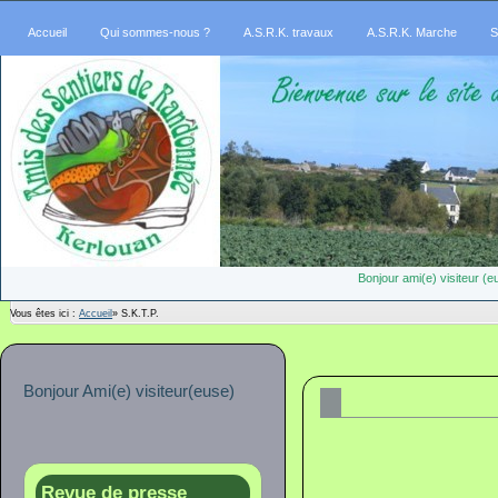
Accueil
Qui sommes-nous ?
A.S.R.K. travaux
A.S.R.K. Marche
S
Bonjour ami(e) visiteur 
Vous êtes ici :
Accueil
»
S.K.T.P.
Bonjour Ami(e) visiteur(euse)
Revue de presse