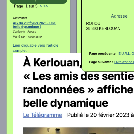
Page 1 sur 5
>
>>
Adresse
20/02/2023
AG du 20 février 2023 - Une
ROHOU
belle dynamique !
29 890 KERLOUAN
Catégorie : Presse
Posté par : Webmaster
Lien cliquable vers l'article
complet
Page précédente :
E.U.R.L. 
Page suivante :
Livre d'or de