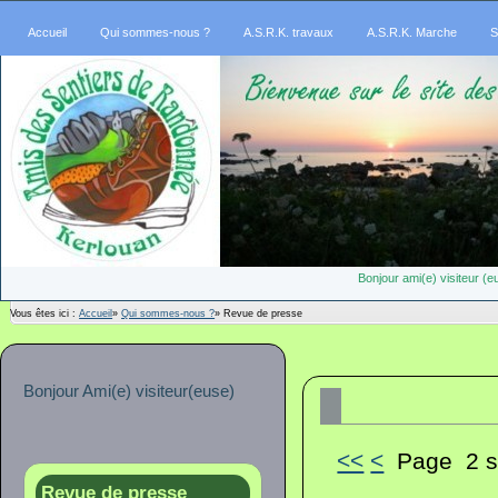
Accueil
Qui sommes-nous ?
A.S.R.K. travaux
A.S.R.K. Marche
S
Bonjour ami(e) visiteur 
Vous êtes ici :
Accueil
»
Qui sommes-nous ?
»
Revue de presse
Bonjour Ami(e) visiteur(euse)
<<
<
Page 2 s
Revue de presse