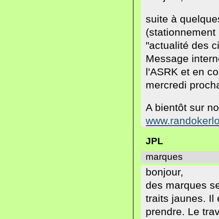
suite à quelques
(stationnement
"actualité des c
Message intern
l'ASRK et en co
mercredi procha
A bientôt sur n
www.randokerlou
JPL
marques
bonjour,
des marques sem
traits jaunes. I
prendre. Le trav