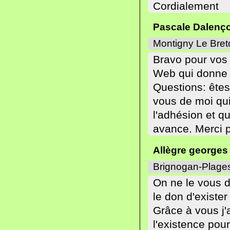
Cordialement
Pascale Dalenç
Montigny Le Bre
Bravo pour vos r
Web qui donne e
Questions: êtes
vous de moi qui
l'adhésion et q
avance. Merci 
Allègre georges
Brignogan-Plage
On ne le vous di
le don d'exister 
Grâce à vous j'
l'existence pou