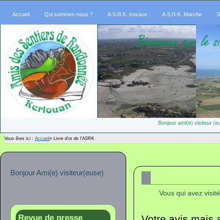
Accueil
Qui sommes-nous ?
A.S.R.K. travaux
A.S.R.K. Marche
S
Bonjour ami(e) visiteur 
Vous êtes ici :
Accueil
»
Livre d'or de l'ASRK
Bonjour Ami(e) visiteur(euse)
Vous qui avez visité
Votre avis mais 
Revue de presse