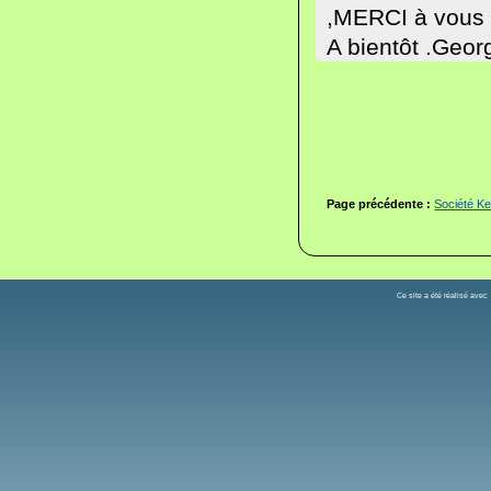
,MERCI à vous t
A bientôt .Geor
Page précédente :
Société Ke
Ce site a été réalisé ave