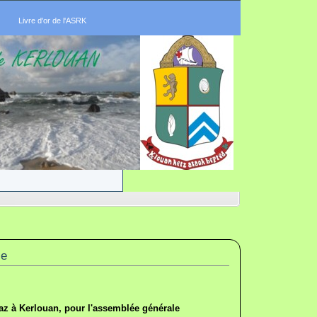
Livre d'or de l'ASRK
se
laz à Kerlouan, pour l'assemblée générale