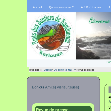
Accueil
Qui sommes-nous ?
A.S.R.K. travaux
A
Bon
Vous êtes ici :
Accueil
»
Qui sommes-nous ?
»
Revue de presse
Bonjour Ami(e) visiteur(euse)
1
A
V
Revue de presse