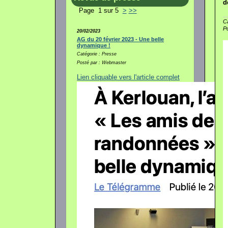
d
Page 1 sur 5
>
>>
Ca
P
20/02/2023
AG du 20 février 2023 - Une belle
dynamique !
Catégorie : Presse
Posté par : Webmaster
Lien cliquable vers l'article complet