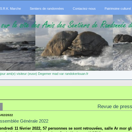
.S.R.K. Marche
Sentiers de randonnées
Contactez-nous
Patrimoine culturel
jour ami(e) visiteur (euse) Degemer mad var randokerlouan.fr
Revue de pres
6/02/2022
ssemblée Générale 2022
endredi 11 février 2022, 57 personnes se sont retrouvées, salle Ar mor g