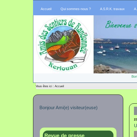
Accueil
Qui sommes-nous ?
A.S.R.K. travaux
A
Bon
Vous êtes ici :
Accueil
Bonjour Ami(e) visiteur(euse)
2
U
Revue de presse