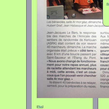
R
[
Plus
]