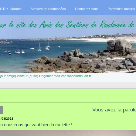
.S.R.K. Marche
Sentiers de randonnées
Contactez-nous
Patrimoine culturel
jour ami(e) visiteur (euse) Degemer mad var randokerlouan.fr
Vous avez la parole 
3/03/2022
n couscous qui vaut bien la raclette !