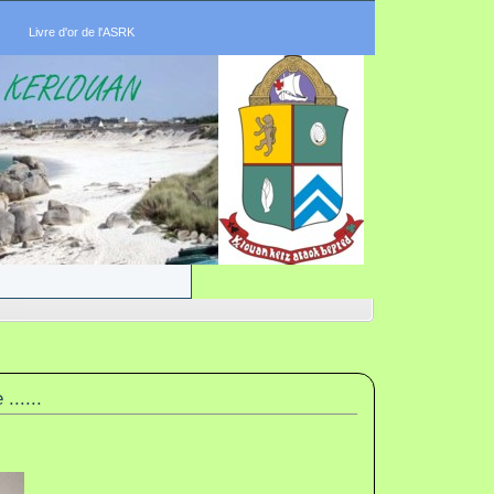
Livre d'or de l'ASRK
......