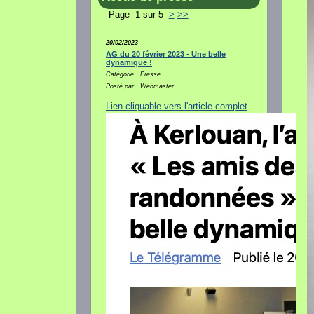
Page 1 sur 5
>
>>
20/02/2023
AG du 20 février 2023 - Une belle
dynamique !
Catégorie : Presse
Posté par : Webmaster
Lien cliquable vers l'article complet