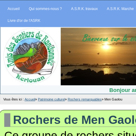
Accueil
Qui sommes-nous ?
A.S.R.K. travaux
A.S.R.K. Marche
Livre d'or de l'ASRK
Bonjour am
Vous êtes ici :
Accueil
»
Patrimoine culturel
»
Rochers remarquables
»
Men Gaolou
Rochers de Men Gao
Ce groupe de rochers situé