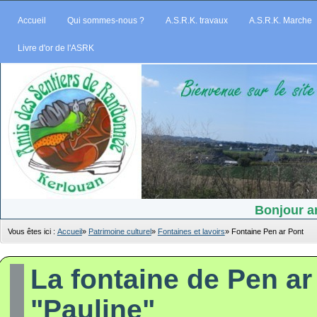
Accueil
Qui sommes-nous ?
A.S.R.K. travaux
A.S.R.K. Marche
Livre d'or de l'ASRK
Bonjour am
Vous êtes ici :
Accueil
»
Patrimoine culturel
»
Fontaines et lavoirs
»
Fontaine Pen ar Pont
La fontaine de Pen ar
"Pauline"